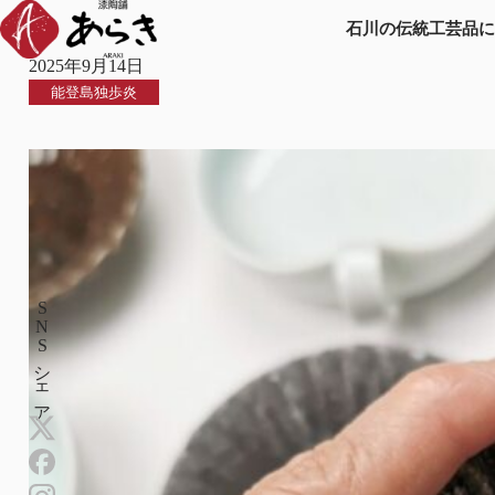
能登島生まれの独歩炎
石川の伝統工芸品
2025年9月14日
能登島独歩炎
SNSシェア