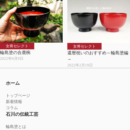
女将セレクト
女将セレクト
輪島塗の合鹿椀
還暦祝いのおすすめ～輪島塗編
2022年6月9日
～
2022年2月19日
ホーム
トップページ
新着情報
コラム
石川の伝統工芸
輪島塗とは