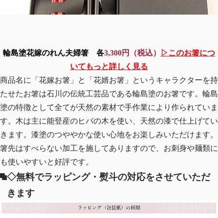
輪島塗花嫁のれん夫婦箸
各
3,300円（税込）
▷このお箸につ
いてもっと詳しく見る
商品名に「花嫁お箸」と「花婿お箸」というキャラクターを持
たせたお箸は石川の伝統工芸品である輪島塗のお箸です。輪島
塗の特徴として全てが天然の素材で手作業により作られていま
す。木は主に能登産のヒバの木を使い、天然の漆で仕上げてい
きます。漆塗のつややかな使い心地をお楽しみいただけます。
箸先はすべらない加工を施してありますので、お刺身や麺類に
も使いやすいと好評です。
◇無料でラッピング・熨斗の対応をさせていただ
きます